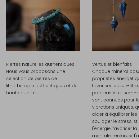
o
t
r
e
1
è
Pierres naturelles authentiques
Vertus et bienfaits
r
Nous vous proposons une
Chaque minéral pos
e
sélection de pierres de
propriétés énergéti
lithothérapie authentiques et de
favoriser le bien-être
c
haute qualité.
précieuses et semi-
o
sont connues pour l
vibrations uniques, 
m
aider à équilibrer le
m
soulager le stress, st
l'énergie, favoriser la
a
mentale, renforcer l