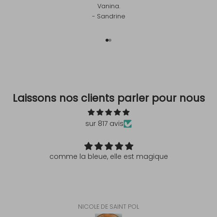
Vanina.
- Sandrine
Aller à l'élément 1
Aller à l'élément 2
Laissons nos clients parler pour nous
sur 817 avis
comme la bleue, elle est magique
NICOLE DE SAINT POL