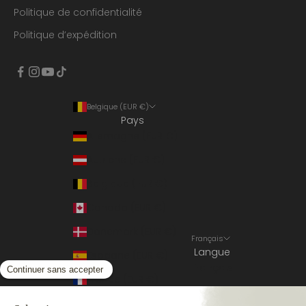
Politique de confidentialité
Politique d’expédition
Belgique (EUR €)
Pays
Allemagne (EUR €)
Autriche (EUR €)
Belgique (EUR €)
Canada (EUR €)
Danemark (EUR €)
Français
Langue
Espagne (EUR €)
Français
France (EUR €)
English
Italie (EUR €)