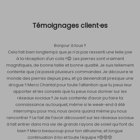
VOIR
Témoignages client·es
CODE
Bonjour à tous !!
Cela fait bien longtemps que je n'ai pas ressenti une telle joie
à la réception d'un colis !!😊. Les pierres sont vraiment
magnifiques, de bonne taille et bonne qualité. Je suis tellement
contente que j'ai passé plusieurs commandes. Je découvre le
monde des pierres depuis peu, et ça deviendrait presque une
drogue !! Merci Chantal pour toute l'attention que tu peux leur
apporter et les conseils que tu peux nous donner sur les
réseaux sociaux !! Je suis contente d'avoir pu faire ta
connaissance au touquet, même si le week-end à été
interrompu pour moi, nous avons quand même pu nous
rencontrer !! Le fait de t'avoir découvert sur les réseaux sociaux
à fait entrer dans ma vie de grands rayons de soleil qui font du
bien !! Merci beaucoup pour ton altruisme, et longue
continuation à toi et toute l'équipe !!😚😚😚.