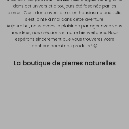
dans cet univers et a toujours été fascinée par les
pierres. C'est donc avec joie et enthousiasme que Julie
s'est jointe à moi dans cette aventure.
Aujourd'hui, nous avons le plaisir de partager avec vous
nos idées, nos créations et notre bienveillance. Nous
espérons sincèrement que vous trouverez votre
bonheur parmi nos produits ! 😉
La boutique de pierres naturelles
Bougies
Brac
R
e
c
e
v
e
z