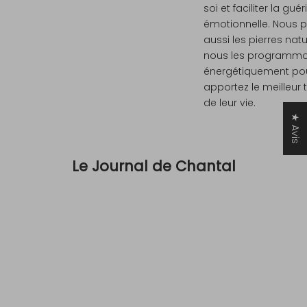
n
soi et faciliter la gué
émotionnelle. Nous pu
d
aussi les pierres natu
e
nous les programm
énergétiquement po
A
apportez le meilleur 
r
de leur vie.
e
c
★ Avis
e
v
Le Journal de Chantal
o
i
r
d
i
r
e
c
t