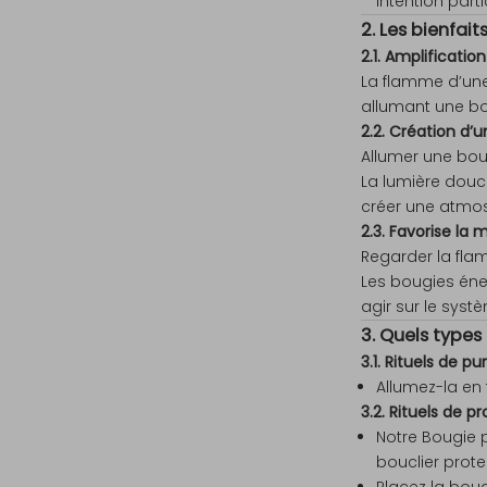
intention part
2. Les bienfai
2.1. Amplificatio
La flamme d’une
allumant une bou
2.2. Création d’
Allumer une bou
La lumière douce
créer une atmos
2.3. Favorise la
Regarder la flam
Les bougies éner
agir sur le systè
3. Quels types
3.1. Rituels de pu
Allumez-la en 
3.2. Rituels de p
Notre Bougie 
bouclier prote
Placez la boug