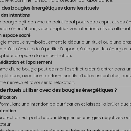
iculière, comme l’amour, la protection ou l’abondance.
ts des bougies énergétiques dans les rituels
n des intentions
 bougie agit comme un point focal pour votre esprit et vos én
gie énergétique, vous amplifiez vos intentions et vos affirmat
un espace sacré
gie marque symboliquement le début d’un rituel ou d’une pratiq
 qu’elle émet aide à purifier l’espace, à éloigner les énergies 
phère propice à la concentration.
 méditation et l’apaisement
me d’une bougie peut calmer l’esprit et aider à entrer dans un 
gétiques, avec leurs parfums subtils d’huiles essentielles, p
me nerveux et favoriser la relaxation.
 de rituels utiliser avec des bougies énergétiques ?
rification
formulant une intention de purification et laissez-la brûler que
rotection
protection
est parfaite pour éloigner les énergies négatives ou
cteur.
ie dans un endroit stratégique et laissez-la agir pendant un rit