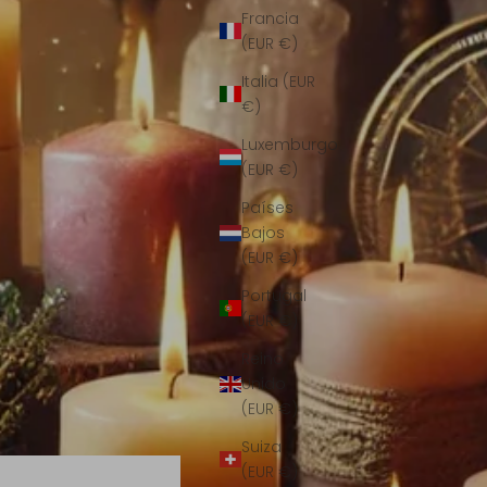
Francia
(EUR €)
Italia (EUR
€)
Luxemburgo
(EUR €)
Países
Bajos
(EUR €)
Portugal
(EUR €)
Reino
Unido
(EUR €)
Suiza
(EUR €)