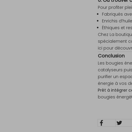
6. Où trouver 
Pour profiter pl
Fabriqués avec
Enrichis d’hui
Éthiques et r
Chez La boutiqu
spécialement c
ici
pour découvri
Conclusion
Les bougies éner
catalyseurs puis
purifier un espa
énergie à vos 
Prêt à intégrer 
bougies énergét