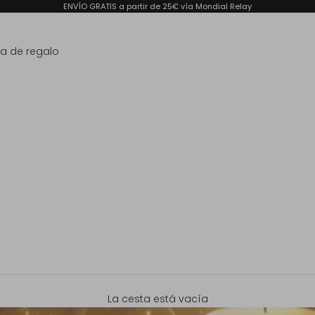
ENVÍO GRATIS a partir de 25€ vía Mondial Relay
ta de regalo
La cesta está vacía