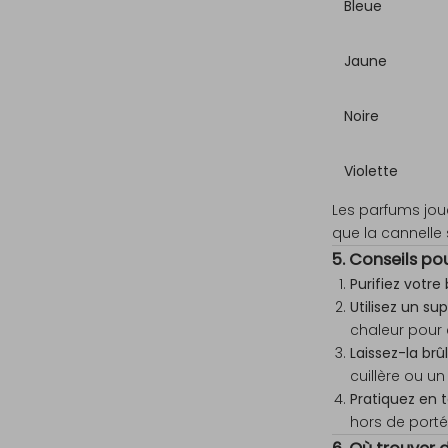
Bleue
Jaune
Noire
Violette
Les parfums joue
que la cannelle s
5. Conseils po
Purifiez votre
Utilisez un su
chaleur pour 
Laissez-la brû
cuillère ou un
Pratiquez en 
hors de porté