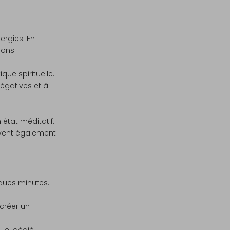
ergies. En
ions.
ue spirituelle.
négatives et à
état méditatif.
euvent également
lques minutes.
 créer un
uel dédié.