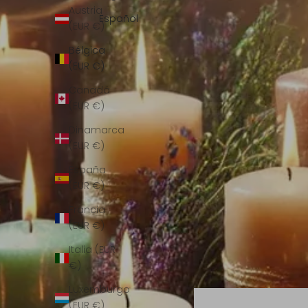
Austria
Español
(EUR €)
Bélgica
(EUR €)
Canadá
(EUR €)
Dinamarca
(EUR €)
España
(EUR €)
Francia
(EUR €)
Italia (EUR
€)
Luxemburgo
(EUR €)