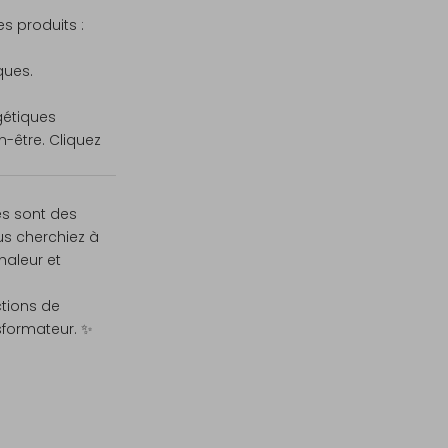
s produits :
ques.
gétiques
n-être.
Cliquez
es sont des
us cherchiez à
haleur et
tions
de
sformateur. ✨