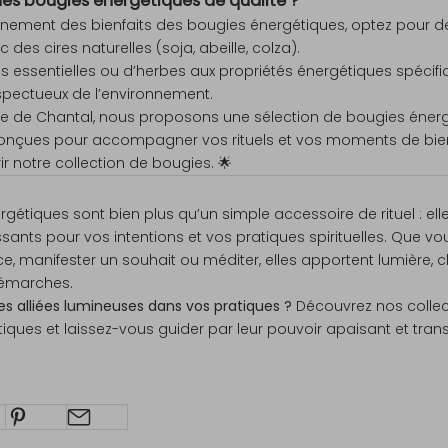
des bougies énergétiques de qualité ?
einement des bienfaits des bougies énergétiques, optez pour de
 des cires naturelles (soja, abeille, colza).
les essentielles ou d’herbes aux propriétés énergétiques spécifi
espectueux de l’environnement.
e de Chantal, nous proposons une sélection de bougies éner
onçues pour accompagner vos rituels et vos moments de bie
r notre collection de bougies. 🌟
gétiques sont bien plus qu’un simple accessoire de rituel : ell
sants pour vos intentions et vos pratiques spirituelles. Que vo
ce, manifester un souhait ou méditer, elles apportent lumière, c
démarches.
ces alliées lumineuses dans vos pratiques ?
Découvrez nos collec
iques et laissez-vous guider par leur pouvoir apaisant et tran