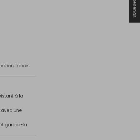
★ Reseñas
xation, tandis
istant à la
a avec une
et gardez-la