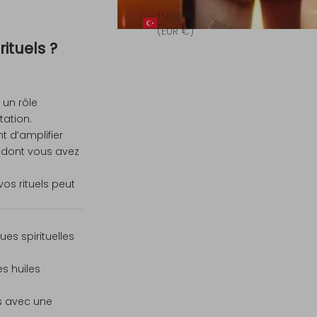
Turquía
(EUR €)
ituels ?
 un rôle
tation.
t d’amplifier
s dont vous avez
os rituels peut
es spirituelles
s huiles
s avec une