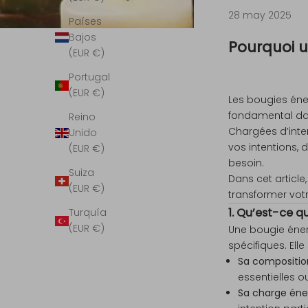
28 may 2025
Países
Bajos
Pourquoi u
(EUR €)
Portugal
(EUR €)
Les bougies éne
fondamental dans
Reino
Chargées d’inten
Unido
vos intentions,
(EUR €)
besoin.
Suiza
Dans cet articl
(EUR €)
transformer votr
1. Qu’est-ce q
Turquía
(EUR €)
Une bougie éner
spécifiques. Ell
Sa compositio
essentielles o
Sa charge éne